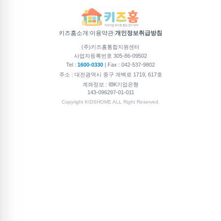
- 고객과의 유선 통화
4. 개인정보의 보유 및 이용기간
저장된 개인정보는 수집 및 이용목적이 달성되면 파기합
키즈홈소개
|
이용약관
|
개인정보취급방침
니다.
(주)키즈홈통합지원센터
사업자등록번호 305-86-09502
개인 정보 제 3자 제공 안내
Tel :
1600-0330
| Fax : 042-537-9802
주소 : 대전광역시 중구 계백로 1719, 617호
키즈홈통합지원센터에서는 수집된 정보를 제3자에게 제
계좌정보 : IBK기업은행
공하지 않습니다.
143-096297-01-011
Copyright KIDSHOME ALL Right Reserved.