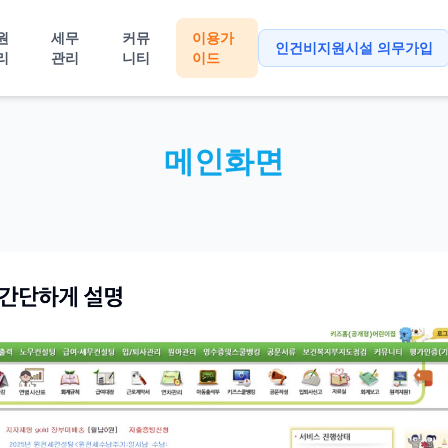
원
세무
커뮤
이용가
인건비지원시설 의무가입
리
관리
니티
이드
메인화면