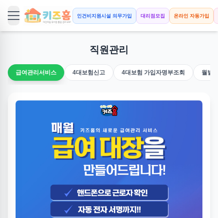
인건비지원시설 의무가입
대리점모집
온라인 자동가입
직원관리
급여관리서비스
4대보험신고
4대보험 가입자명부조회
월별 